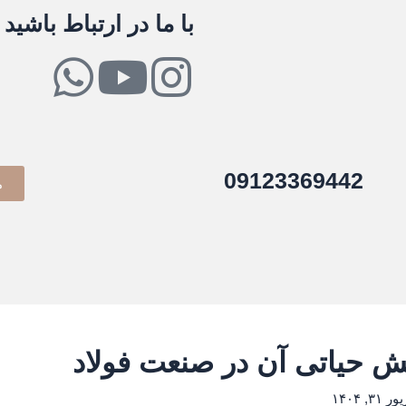
با ما در ارتباط باشید
W
Y
I
h
o
n
a
u
s
09123369442
م
t
t
t
s
u
a
a
b
g
p
e
r
p
a
۳, ۱۴۰۴