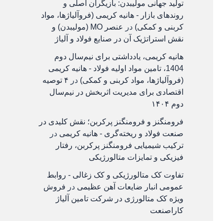
تولید جهانی مولیبدن: بازیگران اصلی و
روندهای بازار - هانیه کریمی (فروآلیاژها، مواد
کربنی و کمکی)
در
عنصر MO (مولیبدن) و
نقش استراتژیک آن در صنایع فولاد و آلیاژ
هانیه کریمی، یادداشتی برای نیم‌سال دوم
1404، تامین مواد اولیه فولاد - هانیه کریمی
(فروآلیاژها، مواد کربنی و کمکی)
در
۴ توصیه
اقتصادی برای مدیریت اثربخش در نیم‌سال
دوم ۱۴۰۴
فرومنگنز و فرومنگنز پرکربن؛ نقش کلیدی در
صنعت فولاد و ریخته‌گری - هانیه کریمی
در
ترکیب شیمیایی فرومنگنز پرکربن، رفتار
فیزیکی و تمایزات متالورژیکی
تفاوت کک متالورژیکی و کک زغالی - روابط
عمومی انبار ضایعات آهن عظیمی
در
فروش
ویژه کک متالورژی در شرکت تامین آلیاژ
کاراصنعت