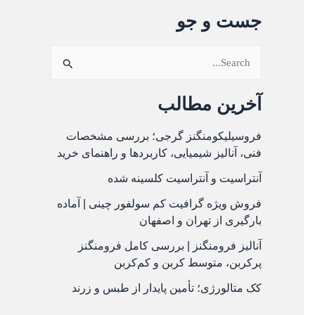
جست و جو
ج
س
آخرین مطالب
ت
ج
فروسیلیکومنگنز گرجی؛ بررسی مشخصات
فنی، آنالیز شیمیایی، کاربردها و راهنمای خرید
و
آنتراسیت و آنتراسیت کلسینه شده
ب
ر
فروش ویژه گرافیت کم سولفور چینی | آماده
بارگیری از تهران و اصفهان
ا
آنالیز فرومنگنز | بررسی کامل فرومنگنز
ی
پرکربن، متوسط کربن و کم‌کربن
:
کک متالورژی؛ تأمین پایدار از طبس و زرند