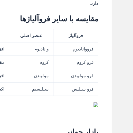
دارد.
مقایسه با سایر فروآلیاژها
فروآلیاژ
عنصر اصلی
فرووانادیوم
وانادیوم
اف
فرو کروم
کروم
مقا
فرو مولیبدن
مولیبدن
افز
فرو سیلیس
سیلیسیم
اکس
بازار جهانی