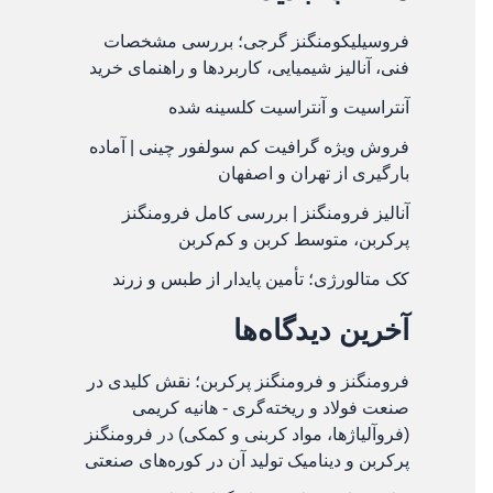
فروسیلیکومنگنز گرجی؛ بررسی مشخصات
فنی، آنالیز شیمیایی، کاربردها و راهنمای خرید
آنتراسیت و آنتراسیت کلسینه شده
فروش ویژه گرافیت کم سولفور چینی | آماده
بارگیری از تهران و اصفهان
آنالیز فرومنگنز | بررسی کامل فرومنگنز
پرکربن، متوسط کربن و کم‌کربن
کک متالورژی؛ تأمین پایدار از طبس و زرند
آخرین دیدگاه‌ها
فرومنگنز و فرومنگنز پرکربن؛ نقش کلیدی در
صنعت فولاد و ریخته‌گری - هانیه کریمی
(فروآلیاژها، مواد کربنی و کمکی)
در
فرومنگنز
پرکربن و دینامیک تولید آن در کوره‌های صنعتی