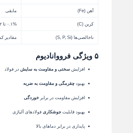
آهن (Fe)
مابقی
کربن (C)
۰.۱% تا ۲%
ناخالصی‌ها (S, P, Si)
مقادیر کم
۵ ویژگی‌ فرووانادیوم
افزایش
سختی و مقاومت به سایش
در فولاد
بهبود
چقرمگی و مقاومت به ضربه
افزایش مقاومت در برابر
خوردگی
بهبود قابلیت
جوشکاری
فولادهای آلیاژی
پایداری در برابر دماهای بالا