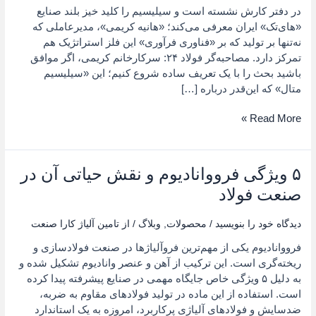
در دفتر کارش نشسته است و سیلیسیم را کلید خیز بلند صنایع
«های‌تک»
«های‌تک» ایران معرفی می‌کند؛ «هانیه کریمی»، مدیرعاملی که
ایران
نه‌تنها بر تولید که بر «فناوری فرآوری» این فلز استراتژیک هم
تمرکز دارد. مصاحبه‌گر فولاد ۲۴: سرکارخانم کریمی، اگر موافق
باشید بحث را با یک تعریف ساده شروع کنیم؛ این «سیلیسیم
متال» که این‌قدر درباره […]
Read More »
۵ ویژگی فرووانادیوم و نقش حیاتی آن در
۵
ویژگی
صنعت فولاد
فرووانادیوم
و
دیدگاه‌ خود را بنویسید
/
محصولات
,
وبلاگ
/ از
تامین آلیاژ کارا صنعت
نقش
فرووانادیوم یکی از مهم‌ترین فروآلیاژها در صنعت فولادسازی و
حیاتی
ریخته‌گری است. این ترکیب از آهن و عنصر وانادیوم تشکیل شده و
آن
به دلیل ۵ ویژگی خاص جایگاه مهمی در صنایع پیشرفته پیدا کرده
در
است. استفاده از این ماده در تولید فولادهای مقاوم به ضربه،
صنعت
ضدسایش و فولادهای آلیاژی پرکاربرد، امروزه به یک استاندارد
فولاد