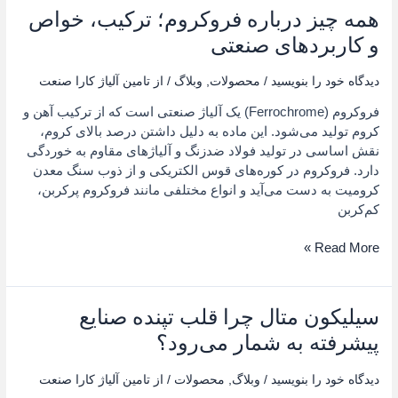
همه چیز درباره فروکروم؛ ترکیب، خواص
همه
چیز
و کاربردهای صنعتی
درباره
فروکروم؛
دیدگاه‌ خود را بنویسید
/
محصولات
,
وبلاگ
/ از
تامین آلیاژ کارا صنعت
ترکیب،
فروکروم (Ferrochrome) یک آلیاژ صنعتی است که از ترکیب آهن و
خواص
کروم تولید می‌شود. این ماده به دلیل داشتن درصد بالای کروم،
و
نقش اساسی در تولید فولاد ضدزنگ و آلیاژهای مقاوم به خوردگی
کاربردهای
دارد. فروکروم در کوره‌های قوس الکتریکی و از ذوب سنگ معدن
صنعتی
کرومیت به دست می‌آید و انواع مختلفی مانند فروکروم پرکربن،
کم‌کربن
Read More »
سیلیکون متال چرا قلب تپنده صنایع
سیلیکون
متال
پیشرفته به شمار می‌رود؟
چرا
قلب
دیدگاه‌ خود را بنویسید
/
وبلاگ
,
محصولات
/ از
تامین آلیاژ کارا صنعت
تپنده