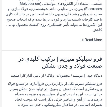
صنعتی، استفاده از الکترودهای مولیبدنی (Molybdenum
صنایع
Electrodes) به‌ویژه در صنایعی مانند شیشه‌سازی، فولادسازی، و
مختلف
صنایع شیمیایی رشد قابل‌توجهی داشته است. من در جلسات کاری
با چند کارخانه شیشه‌سازی و فولاد، بارها دیده‌ام که انتخاب صحیح
این الکترودها می‌تواند تأثیر چشمگیری روی کیفیت محصول نهایی،
کاهش
Read More »
فرو سیلیکو منیزیم | ترکیب کلیدی در
فرو
سیلیکو
صنعت فولاد و چدن نشکن
منیزیم
|
دیدگاه‌ خود را بنویسید
/
محصولات
,
وبلاگ
/ از
تامین آلیاژ کارا صنعت
ترکیب
فرو سیلیکو منیزیم یکی از پرکاربردترین فروآلیاژها در صنایع فولاد
کلیدی
و ریخته‌گری است که نقش آن به‌ویژه در تولید چدن نشکن بسیار
در
حیاتی است. این ماده ترکیبی از سیلیسیم و منیزیم به همراه
صنعت
درصدهایی از آهن و عناصر جزئی دیگر است که موجب ایجاد
فولاد
تغییرات اساسی در ساختار میکروسکوپی چدن می‌شود. با
و