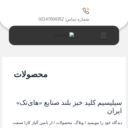
رش
ه
حتوا
شماره تماس: 02147004352
فهرست
محصولات
سیلیسیم کلید خیز بلند صنایع «های‌تک»
سیلیسیم
کلید
ایران
خیز
بلند
دیدگاه‌ خود را بنویسید
/
وبلاگ
,
محصولات
/ از
تامین آلیاژ کارا صنعت
صنایع