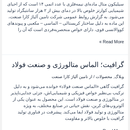
سیلیکون متال ماده‌ای نیمه‌فلزی با عدد اتمی ۱۴ است که از احیای
صنایع
شیمیایی کوارتز خلوص بالا در دمای بیش از ۲ هزار سانتیگراد تولید
پیشرفته
می‌شود. به گزارش روابط عمومی شرکت تامین آلیاژ کارا صنعت،
به
این ماده به ‌دلیل ساختار کریستالی – الماسی – مکعبی و پیوندهای
شمار
کووالانسی قوی، دارای خواص منحصربه‌فردی است که آن را
می‌رود؟
Read More »
گرافیت؛ الماس متالورژی و صنعت فولاد
گرافیت؛
الماس
متالورژی
وبلاگ
,
محصولات
/ از
تامین آلیاژ کارا صنعت
و
گرافیت گاهی «الماس صنعت فولاد» خوانده می‌شود و به دلیل
صنعت
ترکیب بی‌نظیر خواص فیزیکی و شیمیایی‌اش، جزئی جدایی‌ناپذیر
فولاد
در متالورژی و صنعت فولاد است. این محصول به عنوان یکی از
آلوتروپ‌های کربن، نقش حیاتی در صنایع مختلف، به ویژه
متالورژی و تولید فولاد ایفا می‌کند. پیشرفت در فناوری تولید
گرافیت با خلوص بالاتر و مقاومت