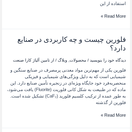
استفاده از این
چدن
نشکن
Read More »
فلورین چیست و چه کاربردی در صنایع
فلورین
چیست
دارد؟
و
چه
دیدگاه‌ خود را بنویسید
/
محصولات
,
وبلاگ
/ از
تامین آلیاژ کارا صنعت
کاربردی
فلورین یکی از مهم‌ترین مواد معدنی پرمصرف در صنایع سنگین و
در
شیمیایی است که به دلیل ویژگی‌های شیمیایی و فیزیکی
صنایع
منحصر‌به‌فرد خود جایگاه ویژه‌ای در زنجیره تأمین صنایع دارد. این
دارد؟
ماده که در طبیعت به شکل کانی فلوریت (Fluorite) یافت می‌شود،
به طور عمده از ترکیب کلسیم فلورید (CaF₂) تشکیل شده است.
فلورین از گذشته
Read More »