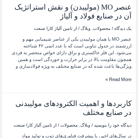
عنصر MO (مولیبدن) و نقش استراتژیک
عنصر
MO
آن در صنایع فولاد و آلیاژ
(مولیبدن)
و
یک دیدگاه
/
محصولات
,
وبلاگ
/ از
تامین آلیاژ کارا صنعت
نقش
عنصر MO یا همان مولیبدن یکی از عناصر شیمیایی مهم و
استراتژیک
ارزشمند در جدول تناوبی است که با عدد اتمی ۴۲ شناخته
آن
می‌شود. این فلز خاکستری و براق دارای خواص منحصر به فردی
در
همچون مقاومت بالا در برابر حرارت و خوردگی است و همین
صنایع
ویژگی‌ها باعث شده که در صنایع مختلف به ویژه فولادسازی و
فولاد
و
Read More »
آلیاژ
کاربردها و اهمیت الکترودهای مولیبدنی
کاربردها
و
در صنایع مختلف
اهمیت
الکترودهای
دیدگاه‌ خود را بنویسید
/
وبلاگ
,
محصولات
/ از
تامین آلیاژ کارا صنعت
مولیبدنی
در سال‌های اخیر، با پیشرفت فناوری‌های ذوب و تولید مواد
در