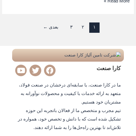
Read More »
۱
۲
۳
بعدی
←
Y
T
F
کارا صنعت
o
w
a
u
i
c
ما در کارا صنعت، با سابقه‌ای درخشان در صنعت فولاد،
t
t
e
متعهد به ارائه خدمات با کیفیت و محصولات نوآورانه به
u
t
b
مشتریان خود هستیم.
b
e
o
e
r
o
تیم مجرب و متخصص ما از فعالان باتجربه این حوزه
k
تشکیل شده است که با دانش و تخصص خود، همواره در
تلاش‌اند تا بهترین راه‌حل‌ها را به شما ارائه دهند.