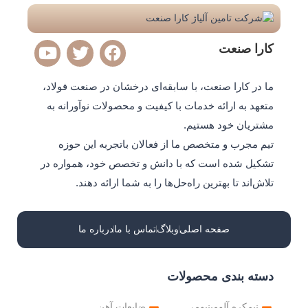
Y
T
F
کارا صنعت
o
w
a
u
i
c
ما در کارا صنعت، با سابقه‌ای درخشان در صنعت فولاد،
t
t
e
متعهد به ارائه خدمات با کیفیت و محصولات نوآورانه به
u
t
b
مشتریان خود هستیم.
b
e
o
e
r
o
تیم مجرب و متخصص ما از فعالان باتجربه این حوزه
k
تشکیل شده است که با دانش و تخصص خود، همواره در
تلاش‌اند تا بهترین راه‌حل‌ها را به شما ارائه دهند.
صفحه اصلی
وبلاگ
تماس با ما
درباره ما
دسته بندی محصولات
نیم‌کره آلومینیومی
ضایعات آهن