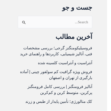
جست و جو
ج
س
آخرین مطالب
ت
ج
فروسیلیکومنگنز گرجی؛ بررسی مشخصات
فنی، آنالیز شیمیایی، کاربردها و راهنمای خرید
و
آنتراسیت و آنتراسیت کلسینه شده
ب
ر
فروش ویژه گرافیت کم سولفور چینی | آماده
بارگیری از تهران و اصفهان
ا
آنالیز فرومنگنز | بررسی کامل فرومنگنز
ی
پرکربن، متوسط کربن و کم‌کربن
:
کک متالورژی؛ تأمین پایدار از طبس و زرند