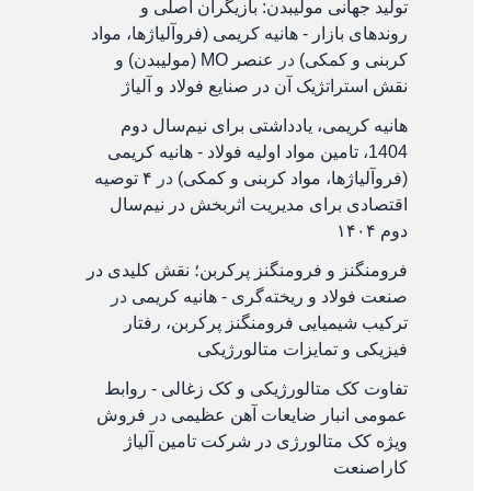
تولید جهانی مولیبدن: بازیگران اصلی و
روندهای بازار - هانیه کریمی (فروآلیاژها، مواد
کربنی و کمکی)
در
عنصر MO (مولیبدن) و
نقش استراتژیک آن در صنایع فولاد و آلیاژ
هانیه کریمی، یادداشتی برای نیم‌سال دوم
1404، تامین مواد اولیه فولاد - هانیه کریمی
(فروآلیاژها، مواد کربنی و کمکی)
در
۴ توصیه
اقتصادی برای مدیریت اثربخش در نیم‌سال
دوم ۱۴۰۴
فرومنگنز و فرومنگنز پرکربن؛ نقش کلیدی در
صنعت فولاد و ریخته‌گری - هانیه کریمی
در
ترکیب شیمیایی فرومنگنز پرکربن، رفتار
فیزیکی و تمایزات متالورژیکی
تفاوت کک متالورژیکی و کک زغالی - روابط
عمومی انبار ضایعات آهن عظیمی
در
فروش
ویژه کک متالورژی در شرکت تامین آلیاژ
کاراصنعت