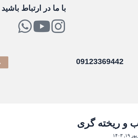
با ما در ارتباط باشید
W
Y
I
h
o
n
a
u
s
09123369442
م
t
t
t
s
u
a
a
b
g
p
e
r
ب و ریخته گری
p
a
۱, ۱۴۰۳