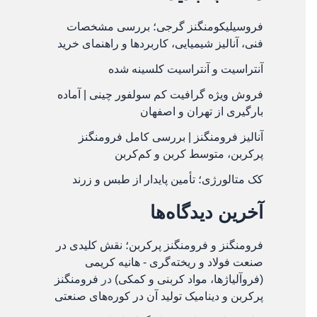
فروسیلیکومنگنز گرجی؛ بررسی مشخصات
فنی، آنالیز شیمیایی، کاربردها و راهنمای خرید
آنتراسیت و آنتراسیت کلسینه شده
فروش ویژه گرافیت کم سولفور چینی | آماده
بارگیری از تهران و اصفهان
آنالیز فرومنگنز | بررسی کامل فرومنگنز
پرکربن، متوسط کربن و کم‌کربن
کک متالورژی؛ تأمین پایدار از طبس و زرند
آخرین دیدگاه‌ها
فرومنگنز و فرومنگنز پرکربن؛ نقش کلیدی در
صنعت فولاد و ریخته‌گری - هانیه کریمی
(فروآلیاژها، مواد کربنی و کمکی)
در
فرومنگنز
پرکربن و دینامیک تولید آن در کوره‌های صنعتی