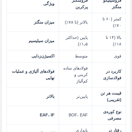
فروسیلیکو
فرومنگنز
ویژگی
منگنز
پرکربن
کمتر (۶۰ تا
بالاتر (تا ۷۸٪)
میزان منگنز
۷۰٪)
بالا (۱۴ تا
پایین (حداکثر
میزان سیلیسیم
۱٫۵٪)
۱۸٪)
قوی
متوسط
اکسیژن‌زدایی
فولادهای ساده
کاربرد در
فولادهای آلیاژی و عملیات
کربنی و
فولادسازی
نهایی
کم‌آلیاژ
قیمت هر تن
پایین‌تر
بالاتر
(تقریبی)
نوع کوره‌ی
EAF
،
IF
BOF، EAF
مصرفی
رفتار در
پایداری