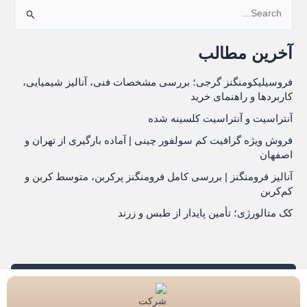
ج
س
آخرین مطالب
ت
ج
فروسیلیکومنگنز گرجی؛ بررسی مشخصات فنی، آنالیز شیمیایی،
و
کاربردها و راهنمای خرید
ب
آنتراسیت و آنتراسیت کلسینه شده
ر
فروش ویژه گرافیت کم سولفور چینی | آماده بارگیری از تهران و
اصفهان
ا
ی
آنالیز فرومنگنز | بررسی کامل فرومنگنز پرکربن، متوسط کربن و
کم‌کربن
:
کک متالورژی؛ تأمین پایدار از طبس و زرند