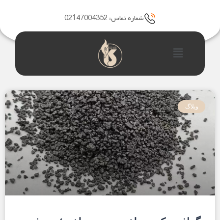
رش
ه
شماره تماس: 02147004352
حتوا
فهرست
ب
ب
ب
ب
ب
ر
ر
ر
ر
ر
وبلاگ
گ
گ
گ
گ
گ
ه
ه
ه
ه
ه