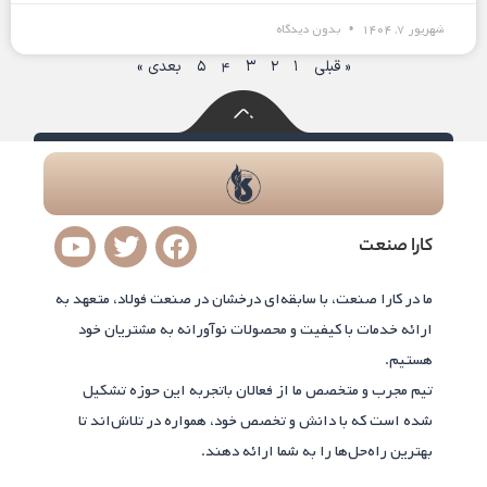
شهریور ۷, ۱۴۰۴
بدون دیدگاه
« قبلی
۱
۲
۳
۴
۵
بعدی »
Y
T
F
کارا صنعت
o
w
a
u
i
c
ما در کارا صنعت، با سابقه‌ای درخشان در صنعت فولاد، متعهد به
t
t
e
ارائه خدمات با کیفیت و محصولات نوآورانه به مشتریان خود
u
t
b
هستیم.
b
e
o
e
r
o
تیم مجرب و متخصص ما از فعالان باتجربه این حوزه تشکیل
k
شده است که با دانش و تخصص خود، همواره در تلاش‌اند تا
بهترین راه‌حل‌ها را به شما ارائه دهند.