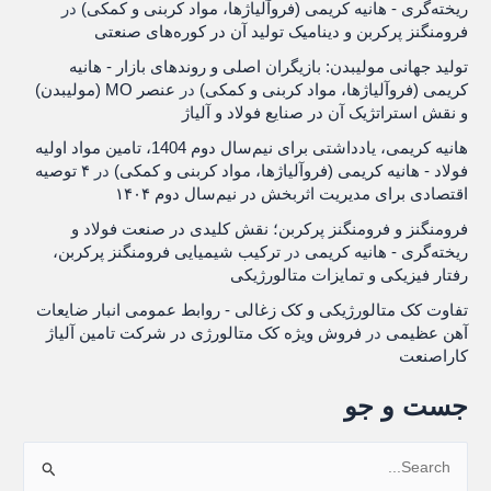
ریخته‌گری - هانیه کریمی (فروآلیاژها، مواد کربنی و کمکی)
در
فرومنگنز پرکربن و دینامیک تولید آن در کوره‌های صنعتی
تولید جهانی مولیبدن: بازیگران اصلی و روندهای بازار - هانیه
کریمی (فروآلیاژها، مواد کربنی و کمکی)
در
عنصر MO (مولیبدن)
و نقش استراتژیک آن در صنایع فولاد و آلیاژ
هانیه کریمی، یادداشتی برای نیم‌سال دوم 1404، تامین مواد اولیه
فولاد - هانیه کریمی (فروآلیاژها، مواد کربنی و کمکی)
در
۴ توصیه
اقتصادی برای مدیریت اثربخش در نیم‌سال دوم ۱۴۰۴
فرومنگنز و فرومنگنز پرکربن؛ نقش کلیدی در صنعت فولاد و
ریخته‌گری - هانیه کریمی
در
ترکیب شیمیایی فرومنگنز پرکربن،
رفتار فیزیکی و تمایزات متالورژیکی
تفاوت کک متالورژیکی و کک زغالی - روابط عمومی انبار ضایعات
آهن عظیمی
در
فروش ویژه کک متالورژی در شرکت تامین آلیاژ
کاراصنعت
جست و جو
ج