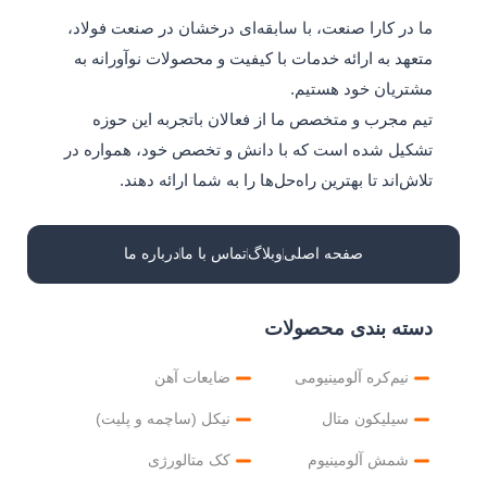
u
i
c
ما در کارا صنعت، با سابقه‌ای درخشان در صنعت فولاد،
t
t
e
متعهد به ارائه خدمات با کیفیت و محصولات نوآورانه به
u
t
b
مشتریان خود هستیم.
b
e
o
e
r
o
تیم مجرب و متخصص ما از فعالان باتجربه این حوزه
k
تشکیل شده است که با دانش و تخصص خود، همواره در
تلاش‌اند تا بهترین راه‌حل‌ها را به شما ارائه دهند.
صفحه اصلی
وبلاگ
تماس با ما
درباره ما
دسته بندی محصولات
نیم‌کره آلومینیومی
ضایعات آهن
سیلیکون متال
نیکل (ساچمه و پلیت)
شمش آلومینیوم
کک متالورژی