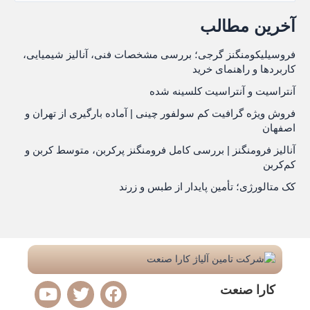
س
آخرین مطالب
ت
ج
فروسیلیکومنگنز گرجی؛ بررسی مشخصات فنی، آنالیز شیمیایی،
و
کاربردها و راهنمای خرید
ب
آنتراسیت و آنتراسیت کلسینه شده
ر
فروش ویژه گرافیت کم سولفور چینی | آماده بارگیری از تهران و
اصفهان
ا
ی
آنالیز فرومنگنز | بررسی کامل فرومنگنز پرکربن، متوسط کربن و
کم‌کربن
:
کک متالورژی؛ تأمین پایدار از طبس و زرند
Y
T
F
کارا صنعت
o
w
a