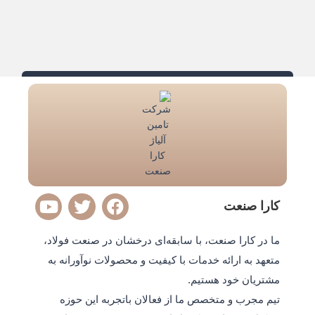
Y
T
F
کارا صنعت
o
w
a
u
i
c
ما در کارا صنعت، با سابقه‌ای درخشان در صنعت فولاد،
t
t
e
متعهد به ارائه خدمات با کیفیت و محصولات نوآورانه به
u
t
b
مشتریان خود هستیم.
b
e
o
e
r
o
تیم مجرب و متخصص ما از فعالان باتجربه این حوزه